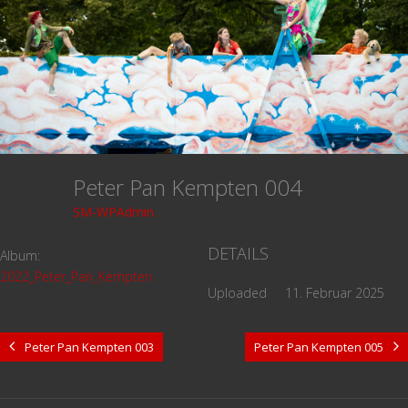
Peter Pan Kempten 004
SM-WPAdmin
DETAILS
Album:
2022_Peter_Pan_Kempten
Uploaded
11. Februar 2025
Peter Pan Kempten 003
Peter Pan Kempten 005