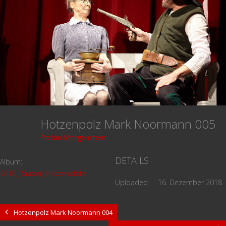
Hotzenpolz Mark Noormann 005
Stefan Morgenstern
DETAILS
Album:
2018_Räuber_Hotzenplotz
Uploaded
16. Dezember 2018
Hotzenpolz Mark Noormann 004