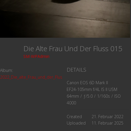
Die Alte Frau Und Der Fluss 015
SM-WPAdmin
DETAILS
Album:
2022_Die_alte_Frau_und_der_Fluss
Canon EOS 6D Mark II
EF24-105mm f/4L IS II USM
64mm
/
ƒ/5.0
/
1/160s
/
ISO
4000
Created
21. Februar 2022
Uploaded
11. Februar 2025