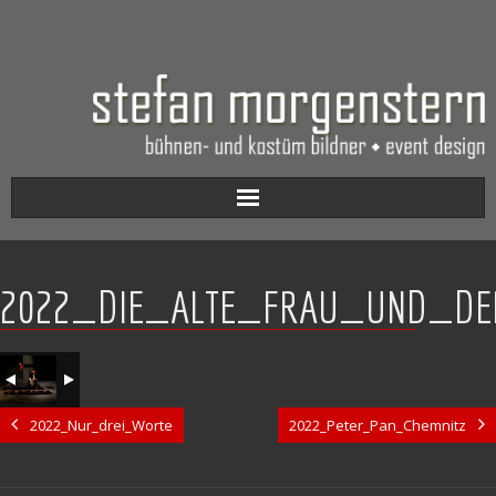
Aktuell
2022_DIE_ALTE_FRAU_UND_DE
Werkverzeichnis
Biografie
Kontakt
2022_Nur_drei_Worte
2022_Peter_Pan_Chemnitz