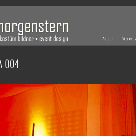
Aktuell
Werkverz
A 004