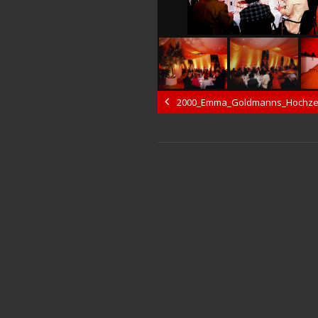
2000_Emma_Goldmanns_Hochze