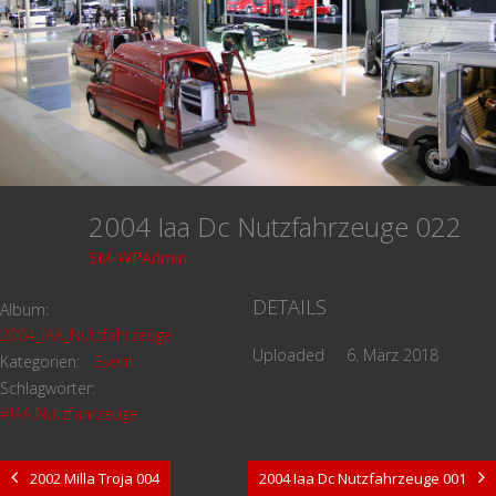
2004 Iaa Dc Nutzfahrzeuge 022
SM-WPAdmin
DETAILS
Album:
2004_IAA_Nutzfahrzeuge
Uploaded
6. März 2018
Kategorien:
Event
Schlagwörter:
#IAA Nutzfahrzeuge
2002 Milla Troja 004
2004 Iaa Dc Nutzfahrzeuge 001