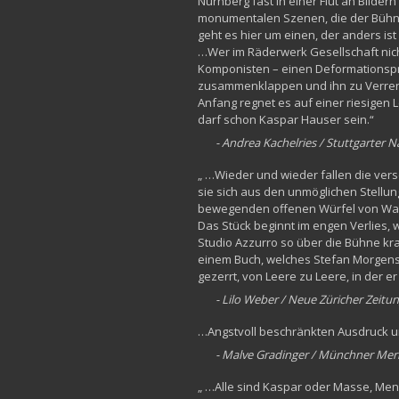
Nürnberg fast in einer Flut an Bilder
monumentalen Szenen, die der Bühnen
geht es hier um einen, der anders is
…Wer im Räderwerk Gesellschaft nich
Komponisten – einen Deformationspr
zusammenklappen und ihn zu Verrenk
Anfang regnet es auf einer riesigen 
darf schon Kaspar Hauser sein.“
- Andrea Kachelries / Stuttgarter 
„ …Wieder und wieder fallen die ver
sie sich aus den unmöglichen Stellun
bewegenden offenen Würfel von Wand
Das Stück beginnt im engen Verlies,
Studio Azzurro so über die Bühne kra
einem Buch, welches Stefan Morgens
gezerrt, von Leere zu Leere, in der e
- Lilo Weber / Neue Züricher Zeitu
…Angstvoll beschränkten Ausdruck u
- Malve Gradinger / Münchner Mer
„ …Alle sind Kaspar oder Masse, Mensc