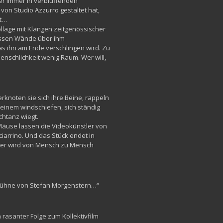
ber immer in verblüffenden
on Studio Azzurro gestaltet hat,
lt…
llage mit Klängen zeitgenössischer
dessen Wände über ihm
 ihn am Ende verschlingen wird. Zu
enschlichkeit wenig Raum. Wer will,
knoten sie sich ihre Beine, rappeln
 einem windschiefen, sich ständig
htanz wiegt.
 Mäuse lassen die Videokünstler von
iarrino. Und das Stück endet in
ser wird von Mensch zu Mensch
 Bühne von Stefan Morgenstern…“
 rasanter Folge zum Kollektivfilm