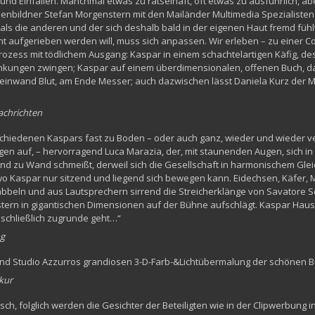
n und Einfällen. Manchmal etwas zu rätselhaft, oft etwas zu ausführlich, a
bildner Stefan Morgenstern mit den Mailänder Multimedia Spezialisten v
t als die anderen und der sich deshalb bald in der eigenen Haut fremd füh
t aufgerieben werden will, muss sich anpassen. Wir erleben – zu einer Co
ozess mit tödlichem Ausgang: Kaspar in einem schachtelartigen Käfig, 
ungen zwingen; Kaspar auf einem überdimensionalen, offenen Buch, das
Leinwand Blut, am Ende Messer; auch dazwischen lässt Daniela Kurz der M
Nachrichten
schiedenen Kaspars fast zu Boden – oder auch ganz, wieder und wieder ver
gen auf, – hervorragend Luca Marazia, der, mit staunenden Augen, sich in
 zu Wand schmeißt, derweil sich die Gesellschaft in harmonischem Gleic
 wo Kaspar nur sitzend und liegend sich bewegen kann. Eidechsen, Käfer,
bbeln und aus Lautsprechern sirrend die Streicherklänge von Savatore Sc
tern in gigantischen Dimensionen auf der Bühne aufschlägt. Kaspar Hau
r schließlich zugrunde geht…“
ng
nd Studio Azzurros grandiosen 3-D-Farb-&Lichtübermalung der schönen
kur
h, folglich werden die Gesichter der Beteiligten wie in der Clipwerbung in