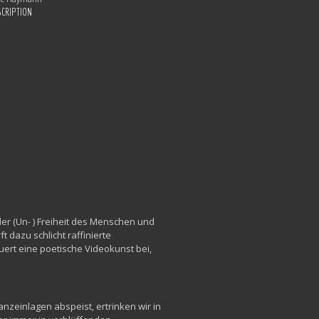
SCRIPTION
der (Un- ) Freiheit des Menschen und
dazu schlicht raffinierte
ert eine poetische Videokunst bei,
nzeinlagen abspeist, ertrinken wir in