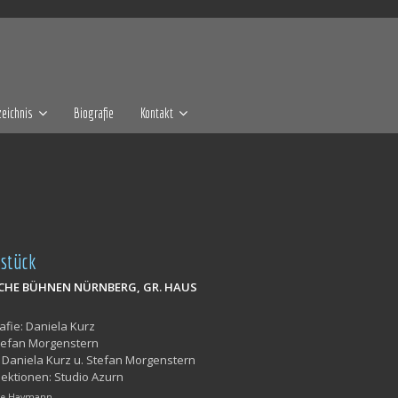
eichnis
Biografie
Kontakt
zstück
CHE BÜHNEN NÜRNBERG, GR. HAUS
fie: Daniela Kurz
tefan Morgenstern
Daniela Kurz u. Stefan Morgenstern
ektionen: Studio Azurn
ine Haymann