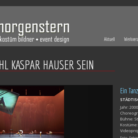
Aktuell
Werkverz
L KASPAR HAUSER SEIN
Ein Tan
STÄDTIS
Jahr: 2000
Choreogra
Bühne: S
Kostüme: 
Videoproj
Foto: Sab