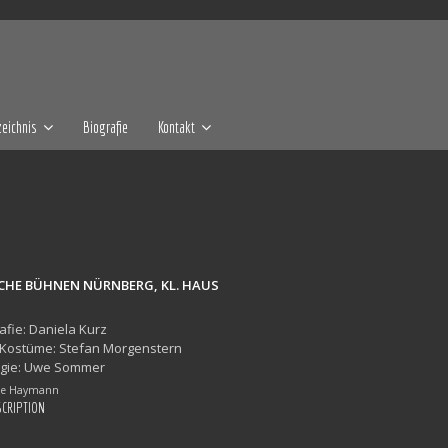
eichnis
Biografie
Kontakt
CHE BÜHNEN NÜRNBERG, KL. HAUS
fie: Daniela Kurz
 Kostüme: Stefan Morgenstern
gie: Uwe Sommer
ine Haymann
SCRIPTION