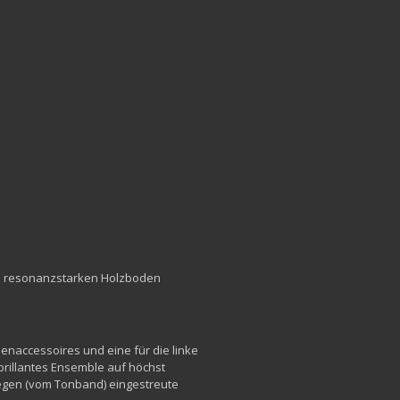
em resonanzstarken Holzboden
naccessoires und eine für die linke
 brillantes Ensemble auf höchst
 gegen (vom Tonband) eingestreute