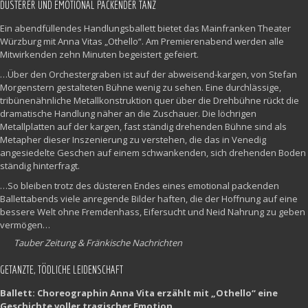
DÜSTERER UND EMOTIONAL PACKENDER TANZ
Ein abendfüllendes Handlungsballett bietet das Mainfranken Theater
Würzburg mit Anna Vitas „Othello“. Am Premierenabend werden alle
Mitwirkenden zehn Minuten begeistert gefeiert.
…Über den Orchestergraben ist auf der abweisend-kargen, von Stefan
Morgenstern gestalteten Bühne wenig zu sehen. Eine durchlässige,
tribünenähnliche Metallkonstruktion quer über die Drehbühne rückt die
dramatische Handlung näher an die Zuschauer. Die löchrigen
Metallplatten auf der kargen, fast ständig drehenden Bühne sind als
Metapher dieser Inszenierung zu verstehen, die das in Venedig
angesiedelte Geschen auf einem schwankenden, sich drehenden Boden
ständig hinterfragt.
…So bleiben trotz des düsteren Endes eines emotional packenden
Ballettabends viele anregende Bilder haften, die der Hoffnung auf eine
bessere Welt ohne Fremdenhass, Eifersucht und Neid Nahrung zu geben
vermögen…
Tauber Zeitung & Fränkische Nachrichten
GETANZTE, TÖDLICHE LEIDENSCHAFT
Ballett: Choreographin Anna Vita erzählt mit „Othello“ eine
Geschichte voller tragischer Emotion.