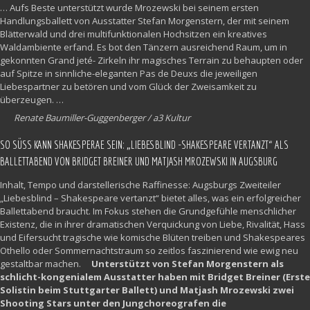
… Aufs Beste unterstützt wurde Mrozewski bei seinem ersten
Handlungsballett von Ausstatter Stefan Morgenstern, der mit seinem
Blätterwald und drei multifunktionalen Hochsitzen ein kreatives
Waldambiente erfand. Es bot den Tänzern ausreichend Raum, um in
gekonnten Grand jeté- Zirkeln ihr magisches Terrain zu behaupten oder
auf Spitze in sinnliche-eleganten Pas de Deuxs die jeweiligen
Liebespartner zu betören und vom Glück der Zweisamkeit zu
überzeugen. …
Renate Baumiller-Guggenberger / a3 Kultur
SO SÜSS KANN SHAKESPERAE SEIN: „LIEBESBLIND -SHAKESPEARE VERTANZT“ ALS B
ALLETTABEND VON BRIDGET BREINER UND MATJASH MROZEWSKI IN AUGSBURG
Inhalt, Tempo und darstellerische Raffinesse: Augsburgs Zweiteiler
„Liebesblind – Shakespeare vertanzt“ bietet alles, was ein erfolgreicher
Ballettabend braucht. Im Fokus stehen die Grundgefühle menschlicher
Existenz, die in ihrer dramatischen Verquickung von Liebe, Rivalität, Hass
und Eifersucht tragische wie komische Blüten treiben und Shakespeares
Othello oder Sommernachtstraum so zeitlos faszinierend wie ewig neu
gestaltbar machen.
Unterstützt von Stefan Morgenstern als
schlicht-kongenialem Ausstatter haben mit Bridget Breiner (Erste
Solistin beim Stuttgarter Ballett) und Matjash Mrozewski zwei
Shooting Stars unter den Jungchoreografen die