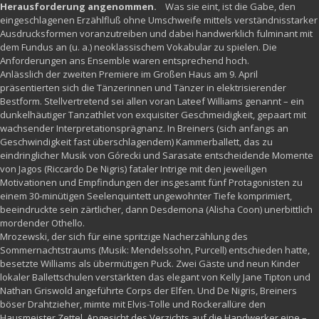
Herausforderung angenommen.
Was sie eint, ist die Gabe, den
eingeschlagenen Erzählfluß ohne Umschweife mittels verständnisstarker
Ausdrucksformen voranzutreiben und dabei handwerklich fulminant mit
dem Fundus an (u. a.) neoklassischem Vokabular zu spielen. Die
Anforderungen ans Ensemble waren entsprechend hoch.
Anlässlich der zweiten Premiere im Großen Haus am 9. April
präsentierten sich die Tänzerinnen und Tänzer in elektrisierender
Bestform. Stellvertretend sei allen voran Lateef Williams genannt – ein
dunkelhäutiger Tanzathlet von exquisiter Geschmeidigkeit, gepaart mit
wachsender Interpretationsprägnanz. In Breiners (sich anfangs an
Geschwindigkeit fast überschlagendem) Kammerballett, das zu
eindringlicher Musik von Górecki und Sarasate entscheidende Momente
von Jagos (Riccardo De Nigris) fataler Intrige mit den jeweiligen
Motivationen und Empfindungen der insgesamt fünf Protagonisten zu
einem 30-minütigen Seelenquintett ungewohnter Tiefe komprimiert,
beeindruckte sein zärtlicher, dann Desdemona (Alisha Coon) unerbittlich
mordender Othello.
Mrozewski, der sich für eine spritzige Nacherzählung des
Sommernachtstraums (Musik: Mendelssohn, Purcell) entschieden hatte,
besetzte Williams als übermütigen Puck. Zwei Gäste und neun Kinder
lokaler Ballettschulen verstärkten das elegant von Kelly Jane Tipton und
Nathan Griswold angeführte Corps der Elfen. Und De Nigris, Breiners
böser Drahtzieher, mimte mit Elvis-Tolle und Rockerallüre den
Hausmeister Zettel. Angesicht des Verzichts auf die Handwerker eine –