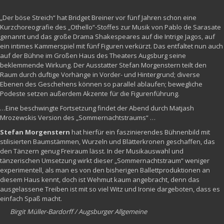
„Der böse Streich“ hat Bridget Breiner vor fünf Jahren schon eine
Kurzchoreografie des „Othello“-Stoffes zur Musik von Pablo de Sarasate
genannt und das große Drama Shakespeares auf die Intrige Jagos, auf
ein intimes Kammerspiel mit fünf Figuren verkürzt. Das entfaltet nun auch
auf der Bühne im Großen Haus des Theaters Augsburg seine
beklemmende Wirkung. Der Ausstatter Stefan Morgenstern teilt den
Raum durch duftige Vorhänge in Vorder- und Hintergrund; diverse
Ebenen des Geschehens können so parallel ablaufen; bewegliche
Podeste setzen außerdem Akzente für die Figurenführung.
…Eine beschwingte Fortsetzung findet der Abend durch Matjash
Mrozewskis Version des „Sommernachtstraums“ …
Stefan Morgenstern
hat hierfür ein faszinierendes Bühnenbild mit
stilisierten Baumstämmen, Wurzeln und Blätterkronen geschaffen, das
den Tänzern genug Freiraum lässt. In der Musikauswahl und
tänzerischen Umsetzung wirkt dieser „Sommernachtstraum“ weniger
experimentell, als man es von den bisherigen Ballettproduktionen an
diesem Haus kennt, doch ist Wehmut kaum angebracht, denn das
ausgelassene Treiben ist mit so viel Witz und Ironie dargeboten, dass es
einfach Spaß macht.
Birgit Müller-Bardorff / Augsburger Allgemeine