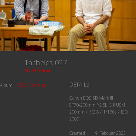
Tacheles 027
SM-WPAdmin
DETAILS
Album:
2023_Tacheles
Canon EOS 5D Mark III
EF70-200mm f/2.8L IS II USM
200mm
/
ƒ/2.8
/
1/160s
/
ISO
2000
Created
9. Februar 2023