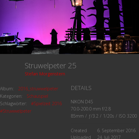
Struwelpeter 25
Stefan Morgenstern
DETAILS
Album:
2016_struwwelpeter
Kategorien:
Schauspiel
NIKON D4S
Schlagwörter:
#Spielzeit 2016
70.0-200.0 mm f/2.8
#Struwwelpeter
85mm
/
ƒ/3.2
/
1/20s
/
ISO 3200
Created
6. September 2016
Uploaded
24. Juli 2017