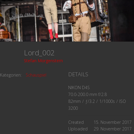
Lord_002
Stefan Morgenstern
DETAILS
Kategorien:
Schauspiel
NIKON D4S
70.0-200.0 mm f/2.8
82mm
/
ƒ/3.2
/
1/1000s
/
ISO
3200
Created
15. November 2017
Uploaded
29. November 2017