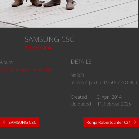
SAMSUNG CSC
SM-WPAdmin
DETAILS
Album:
2021_Ronja_Räubertochter
NX300
55mm
/
ƒ/5.6
/
1/250s
/
ISO 800
Created
3. April 2014
Uploaded
11. Februar 2025
SAMSUNG CSC
Ronja Räbertochter 021