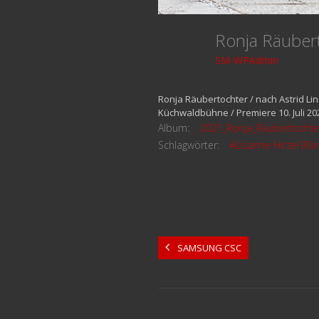
Ronja Räuber
SM-WPAdmin
Ronja Räubertochter / nach Astrid L
Küchwaldbühne / Premiere 10. Juli 20
Album:
2021_Ronja_Räubertochte
Schlagwörter:
#Lisanne Hirzel (Ron
SAMSUNG CSC