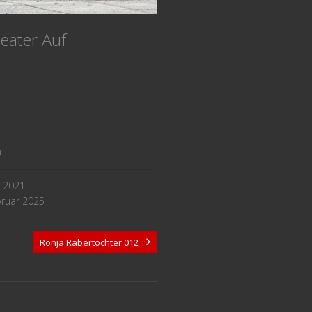
heater Auf
0
i 2021
bruar 2025
Ronja Räbertochter 012