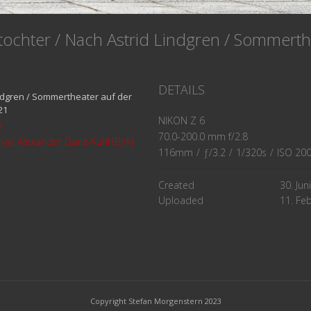
tochter / Nach Astrid Lindgren / Sommert
DETAILS
indgren / Sommertheater auf der
21
NIKON Z 6
r
70.0-200.0 mm f/2.8
ja), Alexander Ganz-Kuhl (Birk)
116mm
/
ƒ/3.2
/
1/320s
/
ISO 20
Created
30. Jun
Uploaded
11. Fe
Copyright Stefan Morgenstern 2023