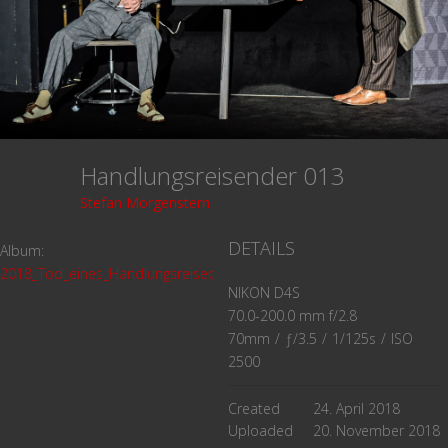
Handlungsreisender 013
Stefan Morgenstern
DETAILS
Album:
2018_Tod_eines_Handlungsreiseden
NIKON D4S
70.0-200.0 mm f/2.8
70mm
/
ƒ/3.5
/
1/125s
/
ISO
2500
Created
24. April 2018
Uploaded
20. November 2018