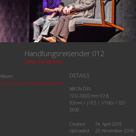
Handlungsreisender 012
Stefan Morgenstern
DETAILS
Album:
2018_Tod_eines_Handlungsreiseden
NIKON D4S
70.0-200.0 mm f/2.8
92mm
/
ƒ/3.5
/
1/100s
/
ISO
2500
Created
24. April 2018
Uploaded
20. November 2018