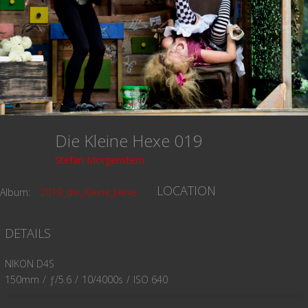
Die Kleine Hexe 019
Stefan Morgenstern
LOCATION
Album:
2019_die_Kleine_Hexe
DETAILS
NIKON D4S
150mm
/
ƒ/5.6
/
10/4000s
/
ISO 640