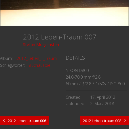
2012 Leben-Traum 007
Stefan Morgenstern
DETAILS
Album:
2012_Leben_=_Traum
Schlagwörter:
#Schauspiel
NIKON D800
24.0-70.0 mm f/2.8
60mm
/
ƒ/2.8
/
1/80s
/
ISO 800
Created
17. April 2012
Uploaded
2. März 2018
2012 Leben-traum 006
2012 Leben-traum 008