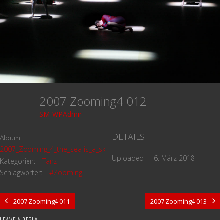
2007 Zooming4 012
SM-WPAdmin
DETAILS
Album:
2007_Zooming_4_the_sea-is_a_skin
Uploaded
6. März 2018
Kategorien:
Tanz
Schlagwörter:
#Zooming
2007 Zooming4 011
2007 Zooming4 013
LEAVE A REPLY