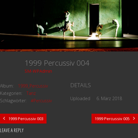
1999 Percussiv 004
SM-WPAdmin
DETAILS
Album:
1999_Percussiv
Kategorien:
Tanz
Uploaded
6. März 2018
Schlagwörter:
#Percussiv
1999 Percussiv 003
1999 Percussiv 005
LEAVE A REPLY