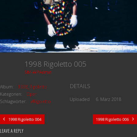
1998 Rigoletto 005
SM-WPAdmin
DETAILS
Album:
1998_Rigoletto
Kategorien:
Oper
Uploaded
6. März 2018
Schlagwörter:
#Rigoletto
1998 Rigoletto 004
1998 Rigoletto 006
LEAVE A REPLY