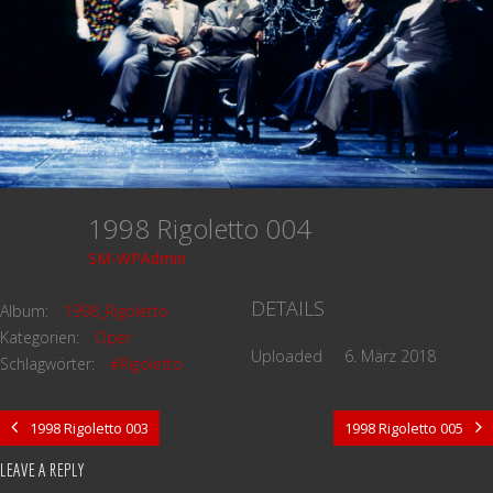
1998 Rigoletto 004
SM-WPAdmin
DETAILS
Album:
1998_Rigoletto
Kategorien:
Oper
Uploaded
6. März 2018
Schlagwörter:
#Rigoletto
1998 Rigoletto 003
1998 Rigoletto 005
LEAVE A REPLY