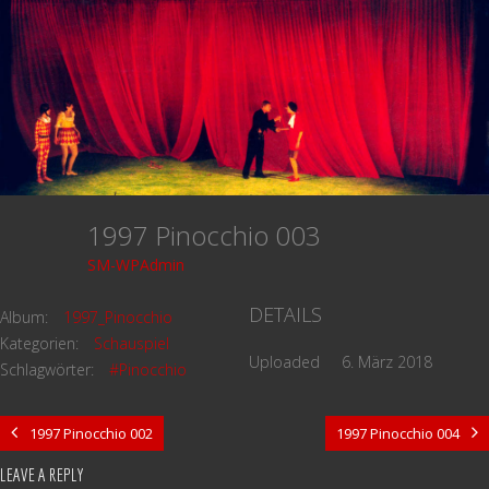
1997 Pinocchio 003
SM-WPAdmin
DETAILS
Album:
1997_Pinocchio
Kategorien:
Schauspiel
Uploaded
6. März 2018
Schlagwörter:
#Pinocchio
1997 Pinocchio 002
1997 Pinocchio 004
LEAVE A REPLY