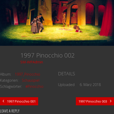
1997 Pinocchio 002
SM-WPAdmin
DETAILS
Album:
1997_Pinocchio
Kategorien:
Schauspiel
Uploaded
6. März 2018
Schlagwörter:
#Pinocchio
1997 Pinocchio 001
1997 Pinocchio 003
LEAVE A REPLY