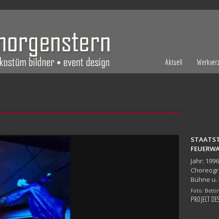
Aktuell
Werkverz
STAATST
FEUERW
Jahr: 1996
Choreogra
Bühne u.
Foto: Betti
PROJECT DE