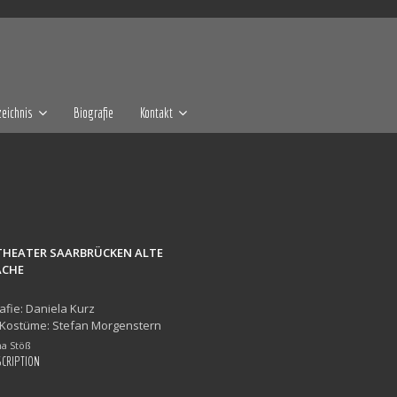
eichnis
Biografie
Kontakt
HEATER SAARBRÜCKEN ALTE
ACHE
fie: Daniela Kurz
 Kostüme: Stefan Morgenstern
na Stöß
SCRIPTION