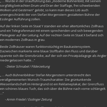
„ … Wurde in der Uraufführung das „moderne Bühnenbild, mit seinem
sorgfältig betrachten Drum und Dran der Staffage, frei schwebenden
Wolken und Gestirnen“ gelobt, so kann man dieses Lob auch
uneingeschränkt der von Stefan Morgenstern gestalteten Bühne der
Esslinger Aufführung zollen.
Auf der linken Seite im Staat Y standen ein eher altertümliches Zollhaus
und ein Telegrafenmast mit einem sprechenden und sich bewegenden
Pleitegeier auf der Leitung. Auf der rechten Seite im Staat X befand sich
ein modernes Zollhaus in grau.
Beide Zollhäuser waren funktionstüchtig im Baukastensystem.
Dazwischen markierte eine blaue Stoffbahn den Fluss und darüber
spannte sich die Grenzbrücke, auf der sich ein Privatpädagoge als Angler
niedergelassen hatte…“
- Dieter Schnabel / Filderzeitung
„ … Auch Bühnenbildner Stefan Morgenstern unterstreicht den
verallgemeinerten Wunsch-Traumcharakter. Die grüntunkende
Wiesenlandschaft im Hintergrund ist ein Reklameplakat, der Grenzfluss
ein schönes blaues Tuch, das sich über die Bühne nach vorne schlängelt.
…“
- Armin Friedel / Esslinger Zeitung