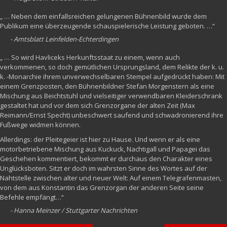
„ … Neben dem einfallsreichen gelungenen Bühnenbild wurde dem
Publikum eine überzeugende schauspielerische Leistung geboten. …“
- Amtsblatt Leinfelden-Echterdingen
„ … So wird Havliceks Herkunftsstaat zu einem, wenn auch
verkommenen, so doch gemütlichen Ursprungsland, dem Relikte der k. u.
k. -Monarchie ihrem unverwechselbaren Stempel aufgedrückt haben: Mit
einem Grenzposten, den Bühnenbildner Stefan Morgenstern als eine
Mischung aus Beichtstuhl und vielseitiger verwendbaren Kleiderschrank
gestaltet hat und vor dem sich Grenzorgane der alten Zeit (Max
Reimann/Ernst Specht) unbeschwert saufend und schwadronierend ihre
Fußwege widmen können.
Allerdings: der Pleitegeier ist hier zu Hause. Und wenn er als eine
motorbetriebene Mischung aus Kuckuck, Nachtigall und Papagei das
Geschehen kommentiert, bekommt er durchaus den Charakter eines
Unglücksboten. Sitzt er doch im wahrsten Sinne des Wortes auf der
Nahtstelle zwischen alter und neuer Welt: Auf einem Telegrafenmasten,
von dem aus Konstantin das Grenzorgan der anderen Seite seine
Befehle empfängt…“
- Hanna Meinzer / Stuttgarter Nachrichten