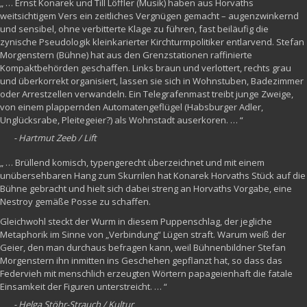
„ … Ernst Konarek und Till Löffler (Musik) haben aus Horvaths
weitsichtigem Vers ein zeitliches Vergnügen gemacht – augenzwinkernd
und sensibel, ohne verbitterte Klage zu führen, fast beiläufig die
zynische Pseudologik kleinkarierter Kirchturmpolitiker entlarvend. Stefan
Morgenstern (Bühne) hat aus den Grenzstationen raffinierte
Kompaktbehörden geschaffen. Links braun und verlottert, rechts grau
und überkorrekt organisiert, lassen sie sich in Wohnstuben, Badezimmer
oder Arrestzellen verwandeln. Ein Telegrafenmast treibt junge Zweige,
von einem plappernden Automatengeflügel (Habsburger Adler,
Unglücksrabe, Pleitegeier?) als Wohnstadt auserkoren. … “
- Hartmut Zeeb / Lift
„ … Brüllend komisch, typengerecht überzeichnet und mit einem
unübersehbaren Hang zum Skurrilen hat Konarek Horvaths Stück auf die
Bühne gebracht und hielt sich dabei streng an Horvaths Vorgabe, eine
Nestroy gemäße Posse zu schaffen.
Gleichwohl steckt der Wurm in diesem Puppenschlag, der jegliche
Metaphorik im Sinne von „Verbindung“ Lügen straft. Warum weiß der
Geier, den man durchaus befragen kann, weil Bühnenbildner Stefan
Morgenstern ihn inmitten ins Geschehen gepflanzt hat, so dass das
Federvieh mit menschlich erzeugten Wörtern papageienhaft die fatale
Einsamkeit der Figuren unterstreicht. … “
- Helga Stöhr-Strauch / Kultur