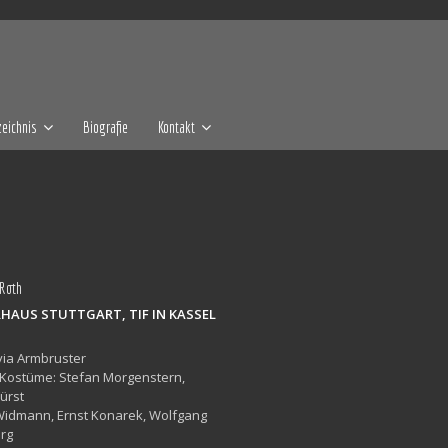
eichnis
Biografie
Kontakt
 Roth
HAUS STUTTGART, TIF IN KASSEL
lvia Armbruster
 Kostüme: Stefan Morgenstern,
ürst
 Widmann, Ernst Konarek, Wolfgang
rg