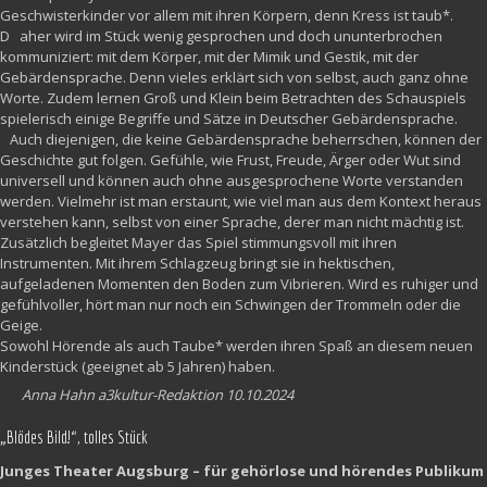
Geschwisterkinder vor allem mit ihren Körpern, denn Kress ist taub*.
D aher wird im Stück wenig gesprochen und doch ununterbrochen
kommuniziert: mit dem Körper, mit der Mimik und Gestik, mit der
Gebärdensprache. Denn vieles erklärt sich von selbst, auch ganz ohne
Worte. Zudem lernen Groß und Klein beim Betrachten des Schauspiels
spielerisch einige Begriffe und Sätze in Deutscher Gebärdensprache.
Auch diejenigen, die keine Gebärdensprache beherrschen, können der
Geschichte gut folgen. Gefühle, wie Frust, Freude, Ärger oder Wut sind
universell und können auch ohne ausgesprochene Worte verstanden
werden. Vielmehr ist man erstaunt, wie viel man aus dem Kontext heraus
verstehen kann, selbst von einer Sprache, derer man nicht mächtig ist.
Zusätzlich begleitet Mayer das Spiel stimmungsvoll mit ihren
Instrumenten. Mit ihrem Schlagzeug bringt sie in hektischen,
aufgeladenen Momenten den Boden zum Vibrieren. Wird es ruhiger und
gefühlvoller, hört man nur noch ein Schwingen der Trommeln oder die
Geige.
Sowohl Hörende als auch Taube* werden ihren Spaß an diesem neuen
Kinderstück (geeignet ab 5 Jahren) haben.
Anna Hahn a3kultur-Redaktion 10.10.2024
„Blödes Bild!“, tolles Stück
Junges Theater Augsburg – für gehörlose und hörendes Publikum