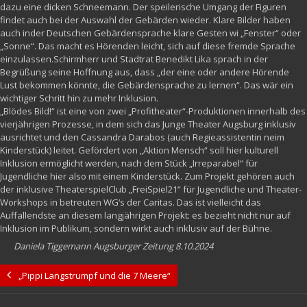
dazu eine dicken Schneemann. Der speilerische Umgang der Figuren
findet auch bei der Auswahl der Gebärden wieder. Klare Bilder haben
auch inder Deutschen Gebärdensprache klare Gesten wi „Fenster“ oder
„Sonne“. Das macht es Hörenden leicht, sich auf diese fremde Sprache
einzulassen.Schirmherr und Stadtrat Benedikt Lika sprach in der
Begrüßung seine Hoffnung aus, dass „der eine oder andere Hörende
Lust bekommen könnte, die Gebärdensprache zu lernen“. Das wär ein
wichtiger Schritt hin zu mehr Inklusion.
„Blödes Bild!“ ist eine von zwei „Profitheater“-Produktionen innerhalb des
vierjährigen Prozesse, in dem sich das Junge Theater Augsburg inklusiv
ausrichtet und den Cassandra Darabos (auch Regieassistentin neim
Kinderstück) leitet. Gefördert von „Aktion Mensch“ soll hier kulturell
Inklusion ermöglicht werden, nach dem Stück „Irreparabel“ für
Jugendliche hier also mit einem Kinderstück. Zum Projekt gehören auch
der inklusive TheaterspielClub „FreiSpiel21“ für Jugendliche und Theater-
Workshops in betreuten WG‘s der Caritas. Das ist vielleicht das
Auffallendste an diesem langjährigen Projekt: es bezieht nicht nur auf
Inklusion im Publikum, sondern wirkt auch inklusiv auf der Bühne.
Daniela Tiggemann Augsburger Zeitung 8.10.2024
„Pippi Langstrumpf und die 7 Meere“