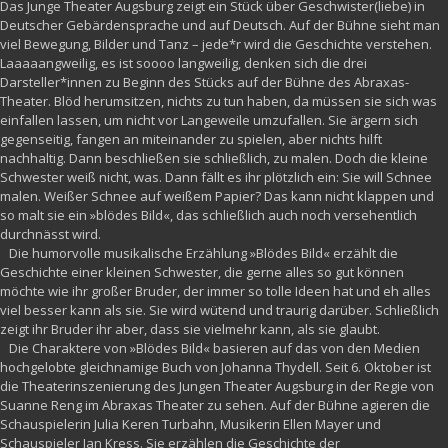
Das Junge Theater Augsburg zeigt ein Stück über Geschwister(liebe) in
Deutscher Gebärdensprache und auf Deutsch. Auf der Bühne sieht man
viel Bewegung, Bilder und Tanz – jede*r wird die Geschichte verstehen.
Laaaaangweilig, es ist soooo langweilig, denken sich die drei
Darsteller*innen zu Beginn des Stücks auf der Bühne des Abraxas-
Theater. Blöd herumsitzen, nichts zu tun haben, da müssen sie sich was
einfallen lassen, um nicht vor Langeweile umzufallen. Sie ärgern sich
gegenseitig, fangen an miteinander zu spielen, aber nichts hilft
nachhaltig. Dann beschließen sie schließlich, zu malen. Doch die kleine
Schwester weiß nicht, was. Dann fällt es ihr plötzlich ein: Sie will Schnee
malen. Weißer Schnee auf weißem Papier? Das kann nicht klappen und
so malt sie ein »blödes Bild«, das schließlich auch noch versehentlich
durchnässt wird.
Die humorvolle musikalische Erzählung »Blödes Bild« erzählt die
Geschichte einer kleinen Schwester, die gerne alles so gut können
möchte wie ihr großer Bruder, der immer so tolle Ideen hat und eh alles
viel besser kann als sie. Sie wird wütend und traurig darüber. Schließlich
zeigt ihr Bruder ihr aber, dass sie vielmehr kann, als sie glaubt.
Die Charaktere von »Blödes Bild« basieren auf das von den Medien
hochgelobte gleichnamige Buch von Johanna Thydell. Seit 6. Oktober ist
die Theaterinszenierung des Jungen Theater Augsburg in der Regie von
Suanne Reng im Abraxas Theater zu sehen. Auf der Bühne agieren die
Schauspielerin Julia Keren Turbahn, Musikerin Ellen Mayer und
Schauspieler Jan Kress. Sie erzählen die Geschichte der