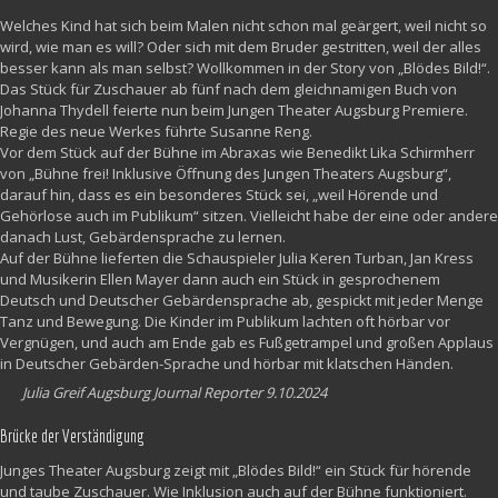
Welches Kind hat sich beim Malen nicht schon mal geärgert, weil nicht so
wird, wie man es will? Oder sich mit dem Bruder gestritten, weil der alles
besser kann als man selbst? Wollkommen in der Story von „Blödes Bild!“.
Das Stück für Zuschauer ab fünf nach dem gleichnamigen Buch von
Johanna Thydell feierte nun beim Jungen Theater Augsburg Premiere.
Regie des neue Werkes führte Susanne Reng.
Vor dem Stück auf der Bühne im Abraxas wie Benedikt Lika Schirmherr
von „Bühne frei! Inklusive Öffnung des Jungen Theaters Augsburg“,
darauf hin, dass es ein besonderes Stück sei, „weil Hörende und
Gehörlose auch im Publikum“ sitzen. Vielleicht habe der eine oder andere
danach Lust, Gebärdensprache zu lernen.
Auf der Bühne lieferten die Schauspieler Julia Keren Turban, Jan Kress
und Musikerin Ellen Mayer dann auch ein Stück in gesprochenem
Deutsch und Deutscher Gebärdensprache ab, gespickt mit jeder Menge
Tanz und Bewegung. Die Kinder im Publikum lachten oft hörbar vor
Vergnügen, und auch am Ende gab es Fußgetrampel und großen Applaus
in Deutscher Gebärden-Sprache und hörbar mit klatschen Händen.
Julia Greif Augsburg Journal Reporter 9.10.2024
Brücke der Verständigung
Junges Theater Augsburg zeigt mit „Blödes Bild!“ ein Stück für hörende
und taube Zuschauer. Wie Inklusion auch auf der Bühne funktioniert.