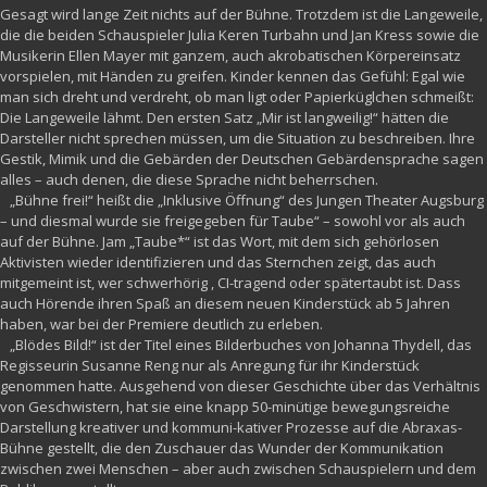
Gesagt wird lange Zeit nichts auf der Bühne. Trotzdem ist die Langeweile,
die die beiden Schauspieler Julia Keren Turbahn und Jan Kress sowie die
Musikerin Ellen Mayer mit ganzem, auch akrobatischen Körpereinsatz
vorspielen, mit Händen zu greifen. Kinder kennen das Gefühl: Egal wie
man sich dreht und verdreht, ob man ligt oder Papierküglchen schmeißt:
Die Langeweile lähmt. Den ersten Satz „Mir ist langweilig!“ hätten die
Darsteller nicht sprechen müssen, um die Situation zu beschreiben. Ihre
Gestik, Mimik und die Gebärden der Deutschen Gebärdensprache sagen
alles – auch denen, die diese Sprache nicht beherrschen.
„Bühne frei!“ heißt die „Inklusive Öffnung“ des Jungen Theater Augsburg
– und diesmal wurde sie freigegeben für Taube“ – sowohl vor als auch
auf der Bühne. Jam „Taube*“ ist das Wort, mit dem sich gehörlosen
Aktivisten wieder identifizieren und das Sternchen zeigt, das auch
mitgemeint ist, wer schwerhörig , CI-tragend oder spätertaubt ist. Dass
auch Hörende ihren Spaß an diesem neuen Kinderstück ab 5 Jahren
haben, war bei der Premiere deutlich zu erleben.
„Blödes Bild!“ ist der Titel eines Bilderbuches von Johanna Thydell, das
Regisseurin Susanne Reng nur als Anregung für ihr Kinderstück
genommen hatte. Ausgehend von dieser Geschichte über das Verhältnis
von Geschwistern, hat sie eine knapp 50-minütige bewegungsreiche
Darstellung kreativer und kommuni-kativer Prozesse auf die Abraxas-
Bühne gestellt, die den Zuschauer das Wunder der Kommunikation
zwischen zwei Menschen – aber auch zwischen Schauspielern und dem