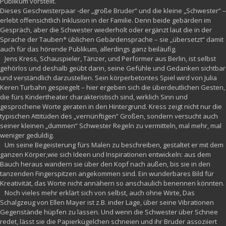
Publikum vorstellt.
Dieses Geschwisterpaar -der „große Bruder“ und die kleine „Schwester“ –
erlebt offensichtlich Inklusion in der Familie. Denn beide gebärden im
Gespräch, aber die Schwester wiederholt oder ergänzt laut die in der
Sprache der Tauben* üblichen Gebärdensprache – sie „übersetzt“ damit
auch für das hörende Publikum, allerdings ganz beiläufig.
Jens Kress, Schauspieler, Tänzer, und Performer aus Berlin, ist selbst
gehörlos und deshalb geübt darin, seine Gefühle und Gedanken sichtbar
und verständlich darzustellen. Sein körperbetontes Spiel wird von Julia
Keren Turbahn gespiegelt – hier ergeben sich die überdeutlichen Gesten,
die fürs Kindertheater charakteristisch sind, wirklich Sinn und
gesprochene Worte geraten in den Hintergrund. Kress zeigt nicht nur die
typischen Attitüden des „vernünftigen“ Großen, sondern versucht auch
seiner kleinen „dummen“ Schwester Regeln zu vermitteln, mal mehr, mal
weniger geduldig.
Um seine Begeisterung fürs Malen zu beschreiben, gestaltet er mit dem
ganzen Körper,wie sich Ideen und Inspirationen entwickeln: aus dem
Bauch heraus wandern sie über den Kopf nach außen, bis sie in den
tanzenden Fingerspitzen angekommen sind. Ein wunderbares Bild für
Kreativität, das Worte nicht annähern so anschaulich benennen könnten.
Noch vieles mehr erklärt sich von selbst, auch ohne Wirte, Das
Schalgzeug von Ellen Mayer ist z.B. inder Lage, über seine Vibrationen
Gegenstände hüpfen zu lassen. Und wenn die Schwester über Schnee
redet, lässt sie die Papierkügelchen schneien und ihr Bruder assoziiert