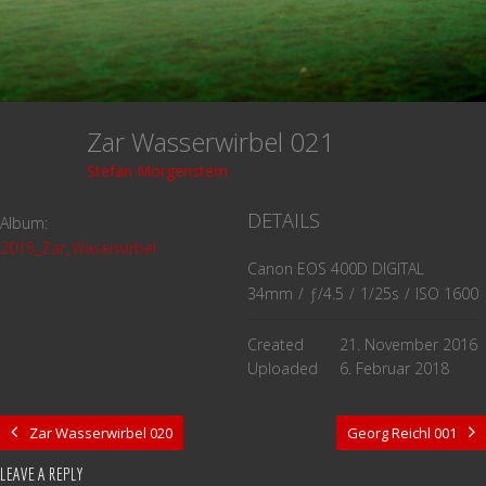
Zar Wasserwirbel 021
Stefan Morgenstern
DETAILS
Album:
2015_Zar_Waserwirbel
Canon EOS 400D DIGITAL
34mm
/
ƒ/4.5
/
1/25s
/
ISO 1600
Created
21. November 2016
Uploaded
6. Februar 2018
Zar Wasserwirbel 020
Georg Reichl 001
LEAVE A REPLY