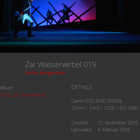
Zar Wasserwirbel 019
Stefan Morgenstern
DETAILS
Album:
2015_Zar_Waserwirbel
Canon EOS 400D DIGITAL
27mm
/
ƒ/4.0
/
1/20s
/
ISO 1600
Created
21. November 2016
Uploaded
6. Februar 2018