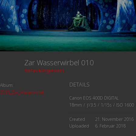
Zar Wasserwirbel 010
Stefan Morgenstern
DETAILS
Album:
2015_Zar_Waserwirbel
Canon EOS 400D DIGITAL
18mm
/
ƒ/3.5
/
1/15s
/
ISO 1600
Created
21. November 2016
Uploaded
6. Februar 2018