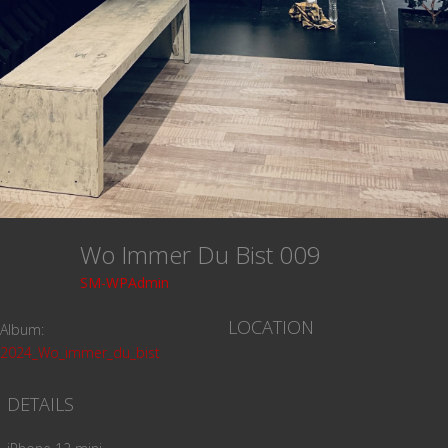
Wo Immer Du Bist 009
SM-WPAdmin
LOCATION
Album:
2024_Wo_immer_du_bist
DETAILS