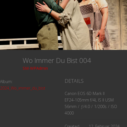
Wo Immer Du Bist 004
SM-WPAdmin
DETAILS
Album:
2024_Wo_immer_du_bist
Canon EOS 6D Mark II
EF24-105mm f/4L IS II USM
56mm
/
ƒ/4.0
/
1/200s
/
ISO
4000
Created
12. Februar 2024