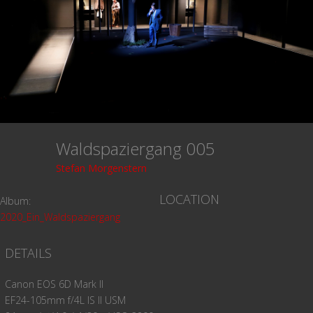
Waldspaziergang 005
Stefan Morgenstern
LOCATION
Album:
2020_Ein_Waldspaziergang
DETAILS
Canon EOS 6D Mark II
EF24-105mm f/4L IS II USM