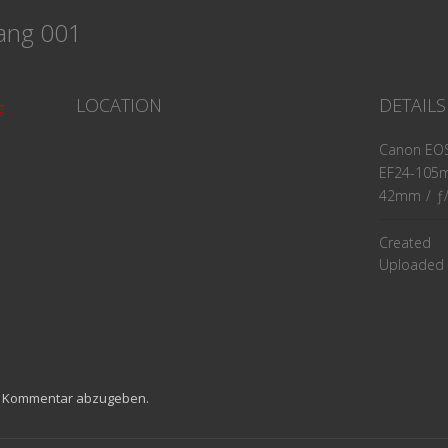
gang 001
LOCATION
DETAILS
g
Canon EOS
EF24-105mm
42mm
/
ƒ
Created
Uploaded
n Kommentar abzugeben.