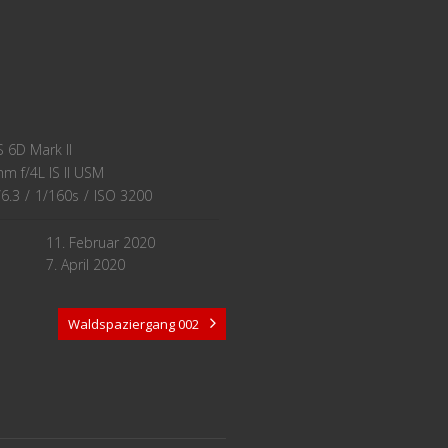
 6D Mark II
 f/4L IS II USM
/6.3
/
1/160s
/
ISO 3200
11. Februar 2020
7. April 2020
Waldspaziergang 002