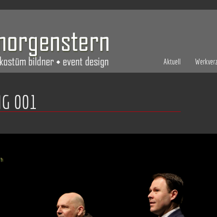
Aktuell
Werkverz
G 001