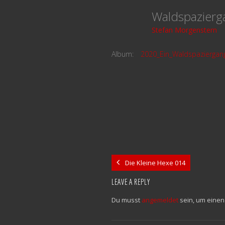
Waldspazier
Stefan Morgenstern
Album:
2020_Ein_Waldspaziergan
Die Kleine Hexe 014
LEAVE A REPLY
Du musst
angemeldet
sein, um eine