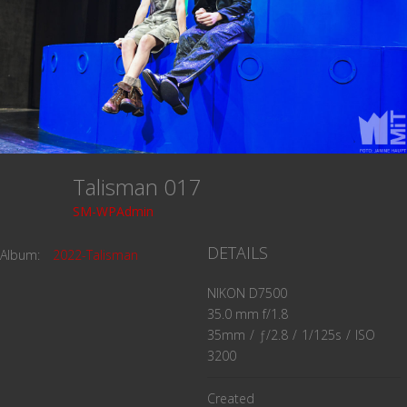
Talisman 017
SM-WPAdmin
DETAILS
Album:
2022-Talisman
NIKON D7500
35.0 mm f/1.8
35mm
/
ƒ/2.8
/
1/125s
/
ISO
3200
Created