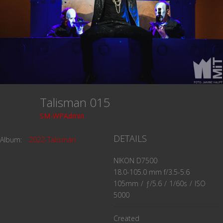
Talisman 015
SM-WPAdmin
DETAILS
Album:
2022-Talisman
NIKON D7500
18.0-105.0 mm f/3.5-5.6
105mm
/
ƒ/5.6
/
1/60s
/
ISO
5000
Created