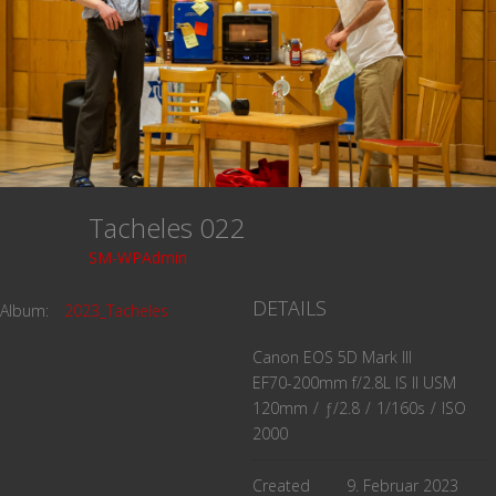
Tacheles 022
SM-WPAdmin
DETAILS
Album:
2023_Tacheles
Canon EOS 5D Mark III
EF70-200mm f/2.8L IS II USM
120mm
/
ƒ/2.8
/
1/160s
/
ISO
2000
Created
9. Februar 2023