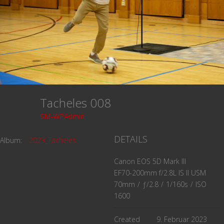
Tacheles 008
SM-WPAdmin
DETAILS
Album:
2023_Tacheles
Canon EOS 5D Mark III
EF70-200mm f/2.8L IS II USM
70mm
/
ƒ/2.8
/
1/160s
/
ISO
1600
Created
9. Februar 2023