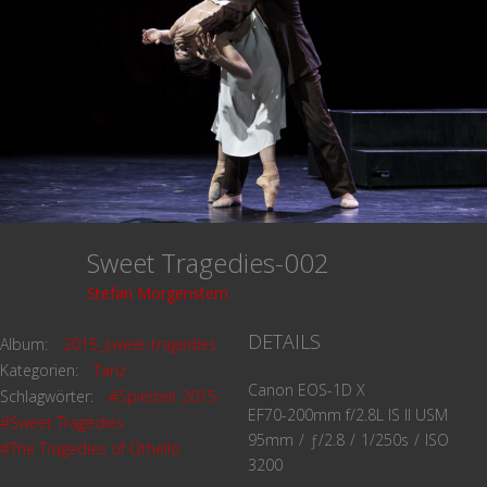
Sweet Tragedies-002
Stefan Morgenstern
DETAILS
Album:
2015_sweet-tragedies
Kategorien:
Tanz
Canon EOS-1D X
Schlagwörter:
#Spielzeit 2015
EF70-200mm f/2.8L IS II USM
#Sweet Tragedies
95mm
/
ƒ/2.8
/
1/250s
/
ISO
#The Tragedies of Othello
3200