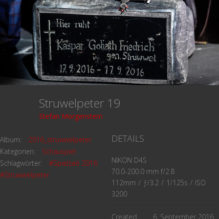
Struwelpeter 19
Stefan Morgenstern
DETAILS
Album:
2016_struwwelpeter
Kategorien:
Schauspiel
NIKON D4S
Schlagwörter:
#Spielzeit 2016
70.0-200.0 mm f/2.8
#Struwwelpeter
112mm
/
ƒ/3.2
/
1/125s
/
ISO
3200
Created
6. September 2016