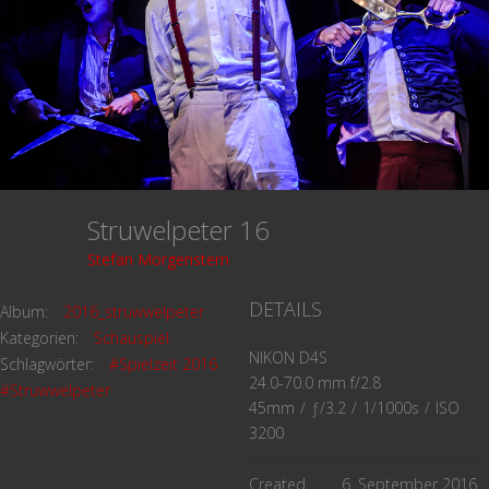
Struwelpeter 16
Stefan Morgenstern
DETAILS
Album:
2016_struwwelpeter
Kategorien:
Schauspiel
NIKON D4S
Schlagwörter:
#Spielzeit 2016
24.0-70.0 mm f/2.8
#Struwwelpeter
45mm
/
ƒ/3.2
/
1/1000s
/
ISO
3200
Created
6. September 2016