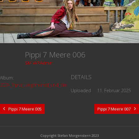
Pippi 7 Meere 006
SM-WPAdmin
DETAILS
Album:
2024_Pippi_Langstrumpf_und_die_7_Meere
Uploaded
11. Februar 2025
Pippi 7 Meere 005
Pippi 7 Meere 007
Copyright Stefan Morgenstern 2023