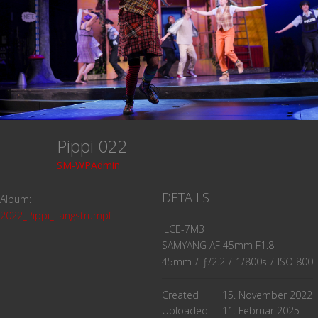
Pippi 022
SM-WPAdmin
DETAILS
Album:
2022_Pippi_Langstrumpf
ILCE-7M3
SAMYANG AF 45mm F1.8
45mm
/
ƒ/2.2
/
1/800s
/
ISO 800
Created
15. November 2022
Uploaded
11. Februar 2025