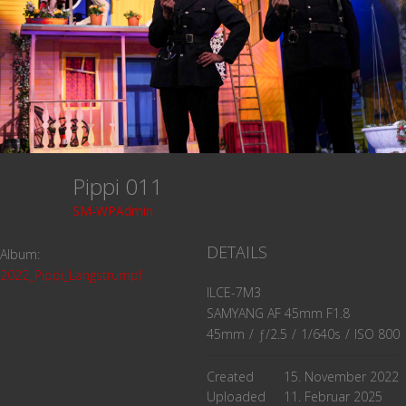
Pippi 011
SM-WPAdmin
DETAILS
Album:
2022_Pippi_Langstrumpf
ILCE-7M3
SAMYANG AF 45mm F1.8
45mm
/
ƒ/2.5
/
1/640s
/
ISO 800
Created
15. November 2022
Uploaded
11. Februar 2025