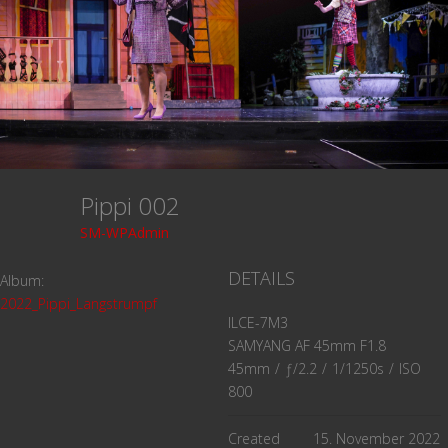
Pippi 002
SM-WPAdmin
DETAILS
Album:
2022_Pippi_Langstrumpf
ILCE-7M3
SAMYANG AF 45mm F1.8
45mm
/
ƒ/2.2
/
1/1250s
/
ISO
800
Created
15. November 2022