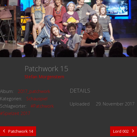
Patchwork 15
Stefan Morgenstern
DETAILS
Album:
2017_patchwork
Kategorien:
Schauspiel
Uploaded
29. November 2017
Schlagwörter:
#Patchwork
#Spielzeit 2017
Patchwork 14
Lord 002