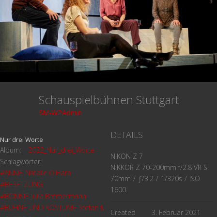
Schauspielbühnen Stuttgart
SM-WPAdmin
DETAILS
Nur drei Worte
Album:
2022_Nur_drei_Worte
NIKON Z 7
Schlagwörter:
NIKKOR Z 70-200mm f/2.8 VR S
#ANNIE Natalie O'Hara
70mm
/
ƒ/3.2
/
1/320s
/
ISO
#BESETZUNG
1600
#BONNIE Julia Bremermann
#BÜHNE UND KOSTÜME Stefan Morgenstern
Created
3. Februar 2021